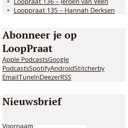
Loopraat 136 – Jeroen van Veen
Looppraat 135 – Hannah Derksen
Abonneer je op
LoopPraat
Apple Podcasts
Google
Podcasts
Spotify
Android
Stitcher
by
Email
TuneIn
Deezer
RSS
Nieuwsbrief
Voornaam