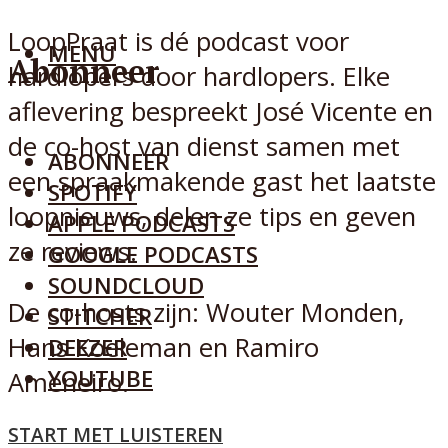
LoopPraat is dé podcast voor
MENU
Abonneer
hardlopers door hardlopers. Elke
aflevering bespreekt José Vicente en
de co-host van dienst samen met
ABONNEER
een spraakmakende gast het laatste
SPOTIFY
loopnieuws, delen ze tips en geven
APPLE PODCASTS
ze reviews.
GOOGLE PODCASTS
SOUNDCLOUD
De co-hosts zijn: Wouter Monden,
STITCHER
Hans Koeleman en Ramiro
DEEZER
YOUTUBE
Ameneiro.
Doneren
START MET LUISTEREN