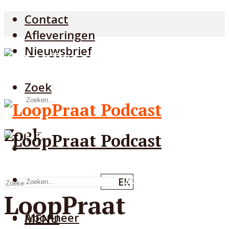
Contact
Afleveringen
Nieuwsbrief
Zoek
ZOEK
Zoek
MENU
MENU
ZOEK
ZOEK
LoopPraat
Abonneer
MENU